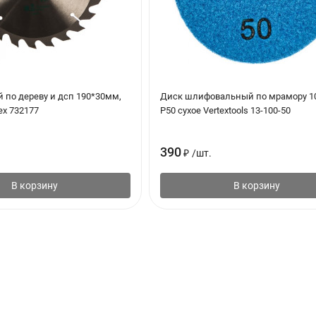
 по дереву и дсп 190*30мм,
Диск шлифовальный по мрамору 
ех 732177
Р50 сухое Vertextools 13-100-50
390
₽
/
шт.
В корзину
В корзину