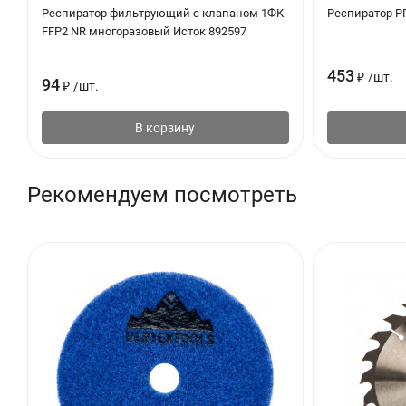
Респиратор фильтрующий с клапаном 1ФК
Респиратор РП
FFP2 NR многоразовый Исток 892597
453
₽
/
шт.
94
₽
/
шт.
В корзину
Рекомендуем посмотреть