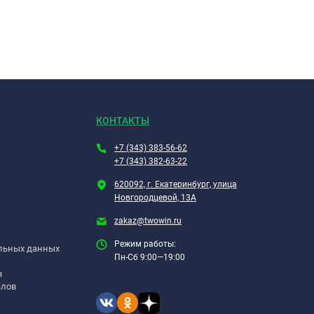
КОНТАКТЫ
+7 (343) 383-56-62
+7 (343) 382-63-22
620092, г. Екатеринбург, улица
Новгородцевой, 13А
zakaz@twowin.ru
Режим работы:
альных данных
Пн-Сб 9:00—19:00
в
алов