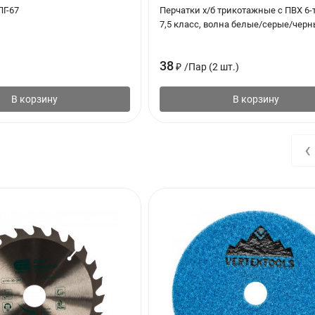
Г-67
Перчатки х/б трикотажные с ПВХ 6-
7,5 класс, волна белые/серые/чер
38
₽
/
Пар (2 шт.)
В корзину
В корзину
‹