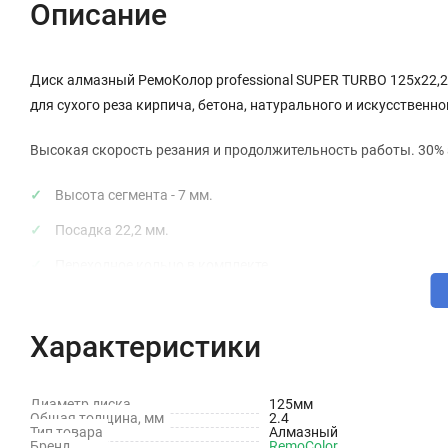
Описание
Диск алмазный РемоКолор professional SUPER TURBO 125х22,2 
для сухого реза кирпича, бетона, натурального и искусственн
Высокая скорость резания и продолжительность работы. 30% 
Высота сегмента - 7 мм.
Посадка 22,2 мм.
Переходное кольцо в комплекте.
Сухой рез.
Охлаждение водой увеличивает ресурс диска.
Характеристики
Диаметр диска
125мм
Общая толщина, мм
2.4
Тип товара
Алмазный
Бренд
RemoColor