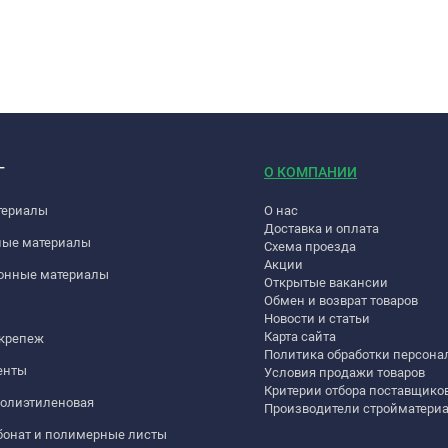
Г
О КОМПАНИИ
териалы
О нас
Доставка и оплата
ные материалы
Схема проезда
Акции
онные материалы
Открытые вакансии
Обмен и возврат товаров
Новости и статьи
Карта сайта
 крепеж
Политика обработки персон
енты
Условия продажи товаров
Критерии отбора поставщико
полиэтиленовая
Производители стройматери
бонат и полимерные листы