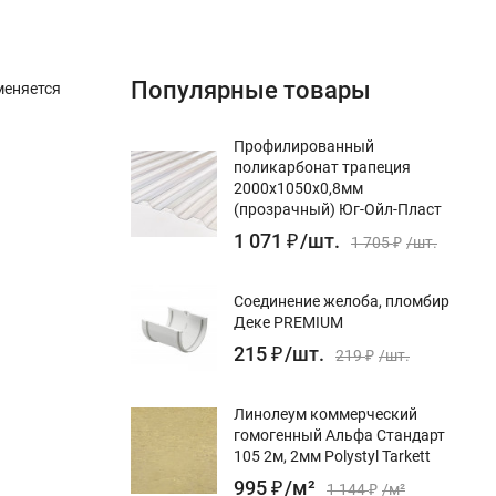
Популярные товары
меняется
Профилированный
поликарбонат трапеция
2000х1050х0,8мм
(прозрачный) Юг-Ойл-Пласт
1 071
₽
/
шт.
1 705
₽
/
шт.
Соединение желоба, пломбир
Деке PREMIUM
215
₽
/
шт.
219
₽
/
шт.
Линолеум коммерческий
гомогенный Альфа Стандарт
105 2м, 2мм Polystyl Tarkett
995
₽
/
м²
1 144
₽
/
м²