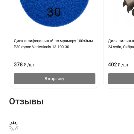
Диск шлифовальный по мрамору 100х3мм
Диск пильный
Р30 сухое Vertextools 13-100-30
24 зуба, Сибрт
378
402
₽
/
шт.
₽
/
шт.
В корзину
Отзывы