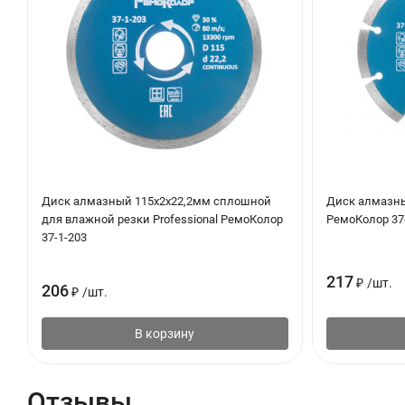
Диск алмазный 115х2х22,2мм сплошной
Диск алмазны
для влажной резки Professional РемоКолор
РемоКолор 37
37-1-203
217
₽
/
шт.
206
₽
/
шт.
В корзину
Отзывы