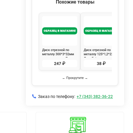
Похожие товары
Диск отрезной по
Диск отрезной по
Диск
металлу 300*3*32мм
металлу 125*1,2*22мм
сегм
двоиная сетка Луга
Луга Extra
125*
Extra
Ремо
247 ₽
38 ₽
← Прокрутите →
Заказ по телефону:
+7 (343) 382-36-22