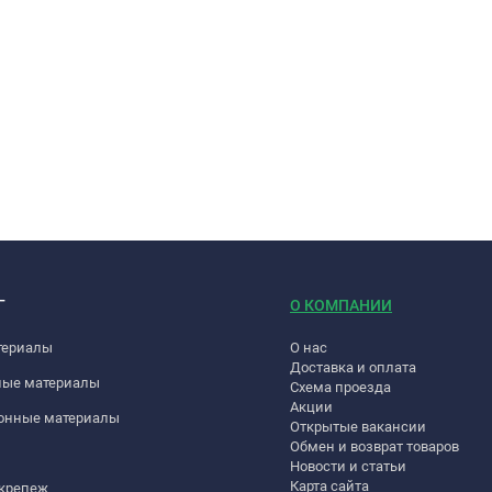
Г
О КОМПАНИИ
териалы
О нас
Доставка и оплата
ные материалы
Схема проезда
Акции
онные материалы
Открытые вакансии
Обмен и возврат товаров
Новости и статьи
Карта сайта
 крепеж