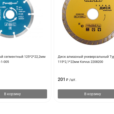
й сегментный 125*2*22,2мм
Диск алмазный универсальный Ту
-1-005
115*2,1*22мм Korvus 2208200
201
₽
/
шт.
В корзину
В корзину