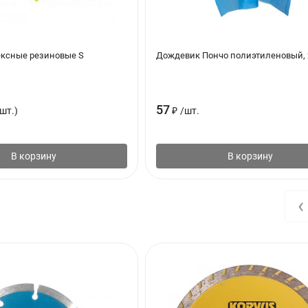
ексные резиновые S
Дождевик Пончо полиэтиленовый,
57
шт.)
₽
/
шт.
В корзину
В корзину
‹