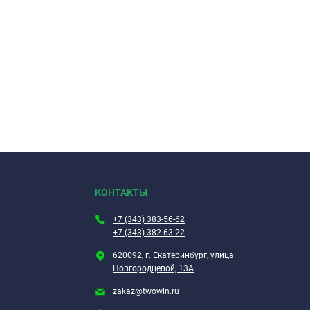
КОНТАКТЫ
+7 (343) 383-56-62
+7 (343) 382-63-22
620092, г. Екатеринбург, улица
Новгородцевой, 13А
zakaz@twowin.ru