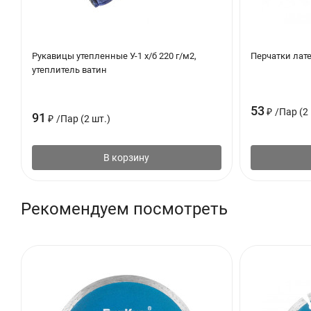
Рукавицы утепленные У-1 х/б 220 г/м2,
Перчатки лат
утеплитель ватин
53
₽
/
Пар (2 
91
₽
/
Пар (2 шт.)
В корзину
Рекомендуем посмотреть