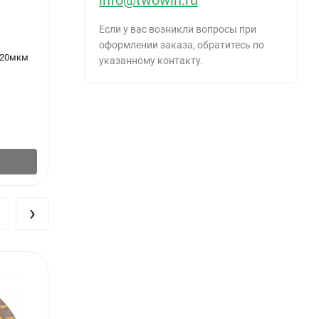
Если у вас возникли вопросы при
оформлении заказа, обратитесь по
 20мкм
Очки защитные Панорама 22-3-011
Перча
указанному контакту.
175
127
₽
/
шт.
В корзину
›