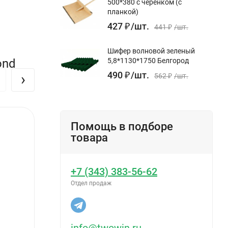
500*380 с черенком (с
планкой)
427
₽
/
шт.
441
₽
/
шт.
Шифер волновой зеленый
ond
5,8*1130*1750 Белгород
490
₽
/
шт.
›
562
₽
/
шт.
Помощь в подборе
товара
+7 (343) 383-56-62
Отдел продаж
info@twowin.ru