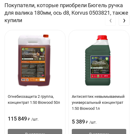
Покупатели, которые приобрели Бюгель ручка
для валика 180мм, ось d8, Korvus 0503821, также
‹
›
купили
Огнебиозащита 2 группа,
Антисептик невымываемый
концентрат 1:50 Biowood 50л
универсальный концентрат
1:50 Biowood 1л
115 849
₽
/
шт.
5 389
₽
/
шт.