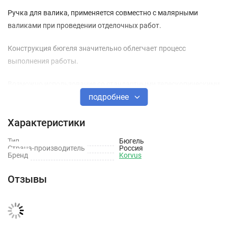
Ручка для валика, применяется совместно с малярными
валиками при проведении отделочных работ.
Конструкция бюгеля значительно облегчает процесс
выполнения работы.
Возможно использование со стандартными телескопическими
подробнее
стержнями (с фиксатором и без фиксатора).
Технические характеристики
Характеристики
Тип
Материал: Пластик
Бюгель
Страна-производитель
Россия
Бренд
Korvus
Материал бюгеля: Сталь
Система крепления: Бюгельная
Отзывы
Длина: 180 мм
Бюгель: 8 мм