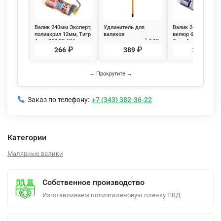
Валик 240мм Эксперт,
Удлинитель для
Валик 240мм Экспе
полиакрил 12мм, Тигр
валиков
велюр белый ворс
Акор 752 35 624
телескопический 1,15-
7мм, Акор 724 35 
2м, Бибер 31901
266 ₽
389 ₽
245 ₽
← Прокрутите →
Заказ по телефону:
+7 (343) 382-36-22
Категории
Малярные валики
Собственное производство
Изготавливаем полиэтиленовую пленку ПВД