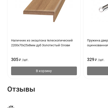
Наличник из экошпона телескопический
Пружина двер
2200х70х25х8мм дуб Золотистый Олови
оцинкованна
305
329
₽
/
шт.
₽
/
шт.
В корзину
Отзывы