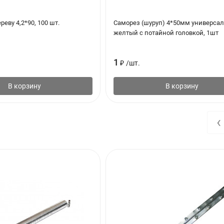
реву 4,2*90, 100 шт.
Саморез (шуруп) 4*50мм универса
желтый с потайной головкой, 1шт
1
₽
/
шт.
В корзину
В корзину
‹