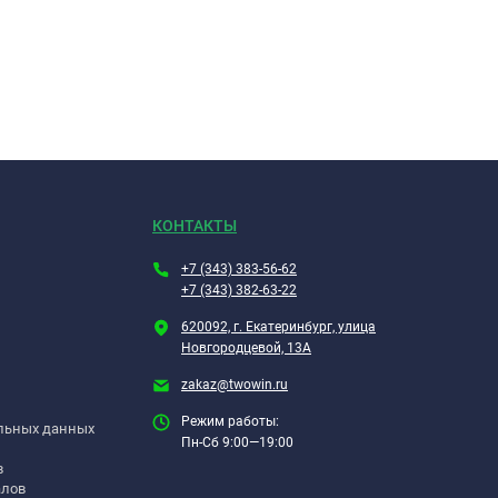
КОНТАКТЫ
+7 (343) 383-56-62
+7 (343) 382-63-22
620092, г. Екатеринбург, улица
Новгородцевой, 13А
zakaz@twowin.ru
Режим работы:
альных данных
Пн-Сб 9:00—19:00
в
алов