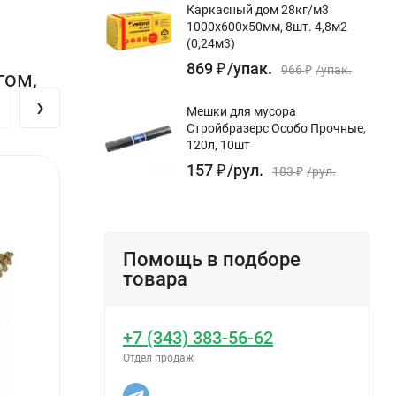
Каркасный дом 28кг/м3
1000х600х50мм, 8шт. 4,8м2
(0,24м3)
869
₽
/
упак.
966
₽
/
упак.
гом,
›
Мешки для мусора
Стройбразерс Особо Прочные,
120л, 10шт
157
₽
/
рул.
183
₽
/
рул.
Помощь в подборе
товара
+7 (343) 383-56-62
Отдел продаж