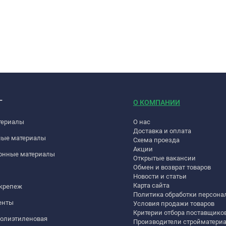
Г
О КОМПАНИИ
териалы
О нас
Доставка и оплата
ные материалы
Схема проезда
Акции
онные материалы
Открытые вакансии
Обмен и возврат товаров
Новости и статьи
Карта сайта
 крепеж
Политика обработки персон
енты
Условия продажи товаров
Критерии отбора поставщико
полиэтиленовая
Производители стройматери