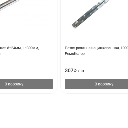
ная d=24мм, L=300мм,
Петля рояльная оцинкованная, 10
я
РемоКолор
307
₽
/
шт.
В корзину
В корзину