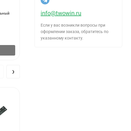
info@twowin.ru
льный
Саморез (шуруп) 4*20мм универсальный
Саморе
желтый с потайной головкой, Bauhow 50шт
Если у вас возникли вопросы при
оформлении заказа, обратитесь по
177
54
₽
/
упак.
указанному контакту.
В корзину
›