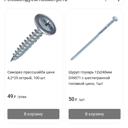
Саморез прессшайба цинк
Шуруп глухарь 12х240мм
4,2*25 острый, 100 шт.
DIN571 с шестигранной
головкой цинк, 1шт
49
₽
/
упак.
50
₽
/
шт.
В корзину
В корзину