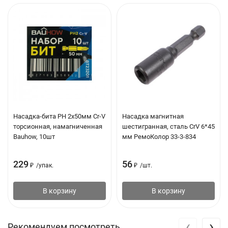
Насадка-бита PH 2х50мм Cr-V
Насадка магнитная
торсионная, намагниченная
шестигранная, сталь CrV 6*45
Bauhow, 10шт
мм РемоКолор 33-3-834
229
56
₽
/
упак.
₽
/
шт.
В корзину
В корзину
‹
›
Рекомендуем посмотреть