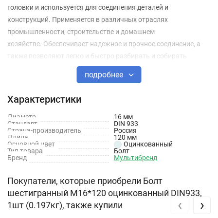
головки и используется для соединения деталей и
конструкций. Применяется в различных отраслях
промышленности, строительстве и домашнем
хозяйстве. Обеспечивает надежное и прочное соединение, а
также позволяют легко и быстро разбирать и собирать
конструкции.
подробнее
Технические характеристики
Характеристики
Покрытие: Оцинкованное
Диаметр
16 мм
Стандарт
DIN 933
Материал: Сталь
Страна-производитель
Россия
Длина
120 мм
Основной цвет
Оцинкованный
Стандарт: DIN 933
Тип товара
Болт
Бренд
Мультибренд
Длина: 120 мм
Диаметр: 16 мм
Покупатели, которые приобрели Болт
шестигранный М16*120 оцинкованный DIN933,
‹
›
1шт (0.197кг), также купили