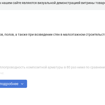
а нашем сайте являются визуальной демонстрацией витрины товаро
, полов, а также при возведении стен в малоэтажном строительст
еплопроводность композитной арматуры в 80 раз ниже по сравнени
че.
подробнее
рочности на растяжение и разрыв металлическую.