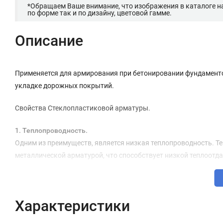
*Обращаем Ваше внимание, что изображения в каталоге н
по форме так и по дизайну, цветовой гамме.
Описание
Применяется для армирования при бетонировании фундаментов
укладке дорожных покрытий.
Свойства Стеклопластиковой арматуры.
1. Теплопроводность.
Одним из преимуществ, является низкая теплопроводность. Т
металлической арматурой, что способствует низкой теплоотда
2. Прочность.
Стеклопластиковая арматура превышает в несколько раз по п
Характеристики
3. Устойчивость к коррозии и агрессивным средам.