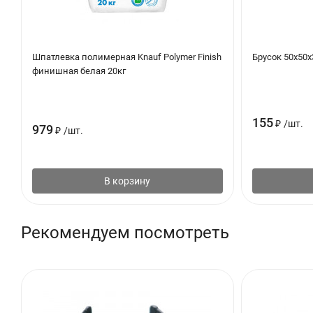
Шпатлевка полимерная Knauf Polymer Finish
Брусок 50х50х
финишная белая 20кг
155
₽
/
шт.
979
₽
/
шт.
В корзину
Рекомендуем посмотреть