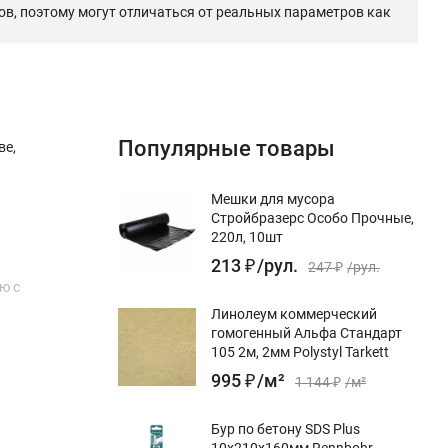
в, поэтому могут отличаться от реальных параметров как
Популярные товары
ве,
Мешки для мусора
Стройбразерс Особо Прочные,
220л, 10шт
213
₽
/
рул.
247
₽
/
рул.
ю с
Линолеум коммерческий
гомогенный Альфа Стандарт
105 2м, 2мм Polystyl Tarkett
995
₽
/
м²
1 144
₽
/
м²
Бур по бетону SDS Plus
10x210х160мм Rennbohr