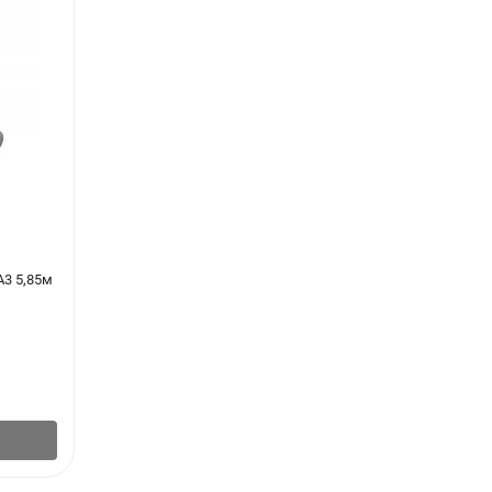
А3 5,85м
Арматура стеклопластиковая 8 мм, бобина
50м
885
₽
/
шт.
В корзину