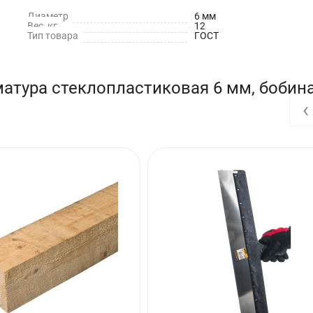
иалов и поэтому не подвержена коррозии и окислению, а так же 
Диаметр
6 мм
Вес, кг
12
Тип товара
ГОСТ
атура стеклопластиковая 6 мм, бобин
‹
Легко сворачивается в рулоны не больших диаметров. Легка и удо
ат.