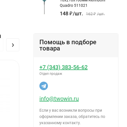
устойчива
Quadro 511021
148
₽
/
шт.
162
₽
/
шт.
а
Помощь в подборе
›
товара
бна при
+7 (343) 383-56-62
Отдел продаж
info@twowin.ru
Если у вас возникли вопросы при
оформлении заказа, обратитесь по
указанному контакту.