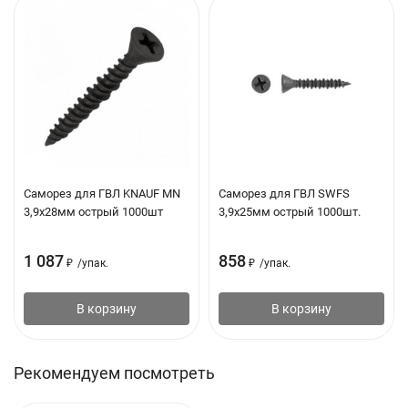
Устойчивость к грибку и плесени
Состав плиты: портландцемент
Технология EasyEdge ® — специальные противоударные
края с обеих сторон плиты
Группа горючести НГ
Саморез для ГВЛ KNAUF MN
Саморез для ГВЛ SWFS
3,9х28мм острый 1000шт
3,9х25мм острый 1000шт.
1 087
858
₽
/
упак.
₽
/
упак.
В корзину
В корзину
Рекомендуем посмотреть