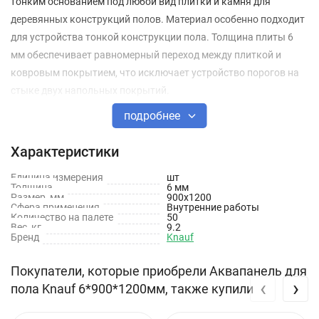
тонким основанием под любой вид плитки и камня для
деревянных конструкций полов. Материал особенно подходит
для устройства тонкой конструкции пола. Толщина плиты 6
мм обеспечивает равномерный переход между плиткой и
ковровым покрытием, что исключает устройство порогов на
стыке двух напольных покрытий.
подробнее
Свойства
Характеристики
Решение для тонких конструкций полов — толщина плиты
всего 6 мм
Единица измерения
шт
Толщина
6 мм
Размер, мм
Подходит для всех видов плитки, включая керамику,
900х1200
Сфера применения
Внутренние работы
мозаику и натуральный камень
Количество на палете
50
Вес, кг
9.2
Бренд
Knauf
Чрезвычайно легкий материал, простой в обращении
Быстрый и простой монтаж — нужно только надломить и
Покупатели, которые приобрели Аквапанель для
‹
›
надрезать, предварительное сверление не требуется
пола Knauf 6*900*1200мм, также купили
100% влагостойкость