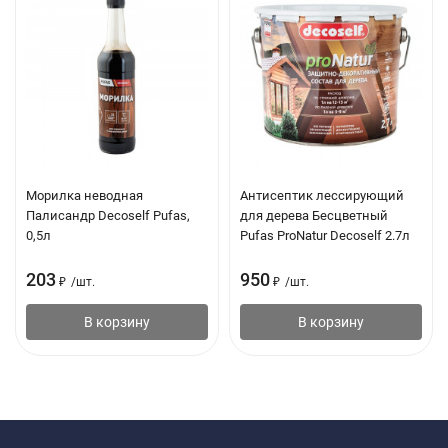
Морилка неводная
Антисептик лессирующий
Палисандр Decoself Pufas,
для дерева Бесцветный
0,5л
Pufas ProNatur Decoself 2.7л
203
950
₽
/
шт.
₽
/
шт.
В корзину
В корзину