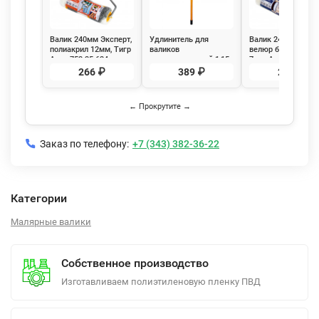
Валик 240мм Эксперт,
Удлинитель для
Валик 240мм Экспе
полиакрил 12мм, Тигр
валиков
велюр белый ворс
Акор 752 35 624
телескопический 1,15-
7мм, Акор 724 35 
2м, Бибер 31901
266 ₽
389 ₽
245 ₽
← Прокрутите →
Заказ по телефону:
+7 (343) 382-36-22
Категории
Малярные валики
Собственное производство
Изготавливаем полиэтиленовую пленку ПВД