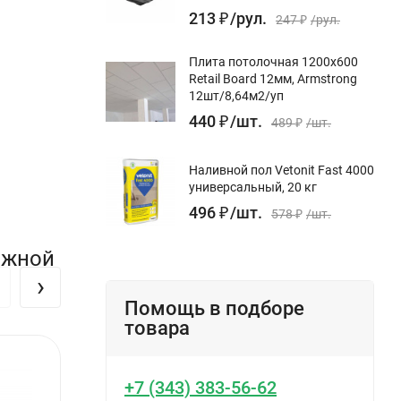
213
₽
/
рул.
247
₽
/
рул.
Плита потолочная 1200х600
Retail Board 12мм, Armstrong
12шт/8,64м2/уп
440
₽
/
шт.
489
₽
/
шт.
Наливной пол Vetonit Fast 4000
универсальный, 20 кг
496
₽
/
шт.
578
₽
/
шт.
ажной
›
Помощь в подборе
товара
+7 (343) 383-56-62