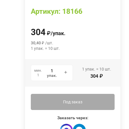
Артикул:
18166
304
₽
/
упак.
30,40
₽
/
шт.
1
упак.
=
10
шт.
1
упак.
=
10
шт.
мин.
1
упак.
304
₽
Под заказ
Заказать через: