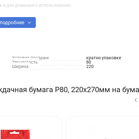
ак и для домашнего использования.
подробнее
Условия продажи
кратно упаковке
Зернистость
80
Ширина
220
ждачная бумага Р80, 220х270мм на бум
‹