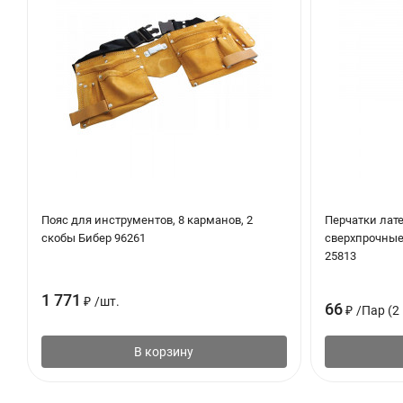
Пояс для инструментов, 8 карманов, 2
Перчатки лат
скобы Бибер 96261
сверхпрочные,
25813
1 771
₽
/
шт.
66
₽
/
Пар (2 
В корзину