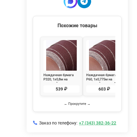
Похожие товары
Наждачная бумага
Наждачная бумага
Нажд
Р320, 1х0,8м на
Р60, 1х0,775м на
Р80,
тканевой основе
тканевой основе, 1
ткан
м.п.
м.п.
539 ₽
603 ₽
← Прокрутите →
Заказ по телефону:
+7 (343) 382-36-22