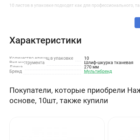
10 листов в упаковке подходят как для профессионального, т
Характеристики
Количество единиц в упаковке
10
Вид инструмента
Шлиф-шкурка тканевая
Длина
270 мм
Бренд
Мультибренд
Покупатели, которые приобрели На
основе, 10шт, также купили