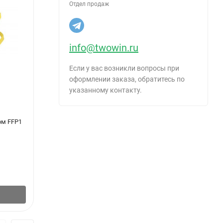
Отдел продаж
info@twowin.ru
Если у вас возникли вопросы при
оформлении заказа, обратитесь по
указанному контакту.
ом FFP1
Дождевик Пончо полиэтиленовый, 20мкм
Перчат
10 кл
57
₽
/
шт.
17
₽
В корзину