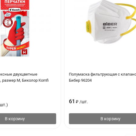
ексные двухцветные
Полумаска фильтрующая с клапан
 размер M, Биколор Komfi
Бибер 96204
61
₽
/
шт.
шт.)
В корзину
В корзину